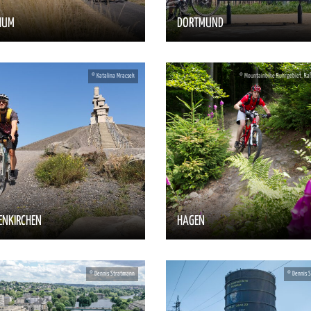
HUM
DORTMUND
ENKIRCHEN
HAGEN