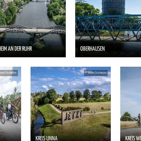
EIM AN DER RUHR
OBERHAUSEN
KREIS UNNA
KREIS W