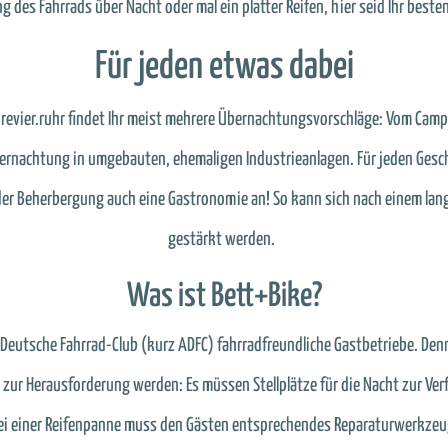
g des Fahrrads über Nacht oder mal ein platter Reifen, hier seid Ihr best
Für jeden etwas dabei
drevier.ruhr findet Ihr meist mehrere Übernachtungsvorschläge: Vom Cam
bernachtung in umgebauten, ehemaligen Industrieanlagen. Für jeden Ges
u der Beherbergung auch eine Gastronomie an! So kann sich nach einem la
gestärkt werden.
Was ist Bett+Bike?
ne Deutsche Fahrrad-Club (kurz ADFC) fahrradfreundliche Gastbetriebe. De
 zur Herausforderung werden: Es müssen Stellplätze für die Nacht zur Ve
ei einer Reifenpanne muss den Gästen entsprechendes Reparaturwerkzeug