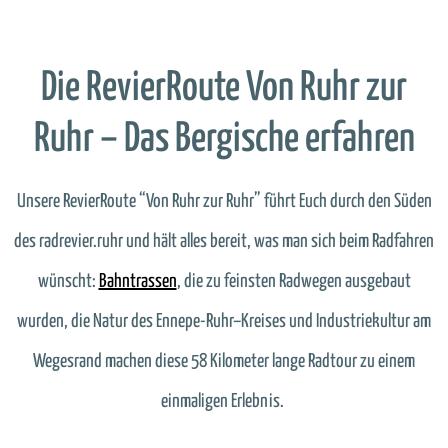
Die RevierRoute Von Ruhr zur
Ruhr – Das Bergische erfahren
Unsere
RevierRoute
“Von Ruhr zur Ruhr” führt Euch durch
den Süden
des
radrevier.
ruhr
und hält alles bereit, was
man sich beim Radfahren
wünscht
:
Bahntrassen
, die zu feinsten Radwegen ausgebaut
wurden, d
ie
Natur des
Ennepe-Ruhr
–
Kreises und Industriekultur am
Wegesrand mach
en
die
se
58 Kilometer lange Radtour zu einem
einmaligen Erlebnis.