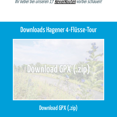
Ihr lieber bei unseren 17
RevierRouten
vorbei schauen!
Downloads Hagener 4-Flüsse-Tour
Download GPX (.zip)