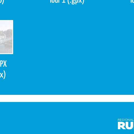
p)
Tour 1 (.gpx)
T
GPX
px)