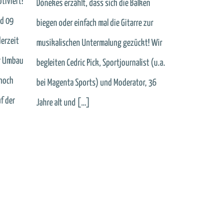
tiviert!
Dönekes erzählt, dass sich die Balken
id 09
biegen oder einfach mal die Gitarre zur
derzeit
musikalischen Untermalung gezückt! Wir
er Umbau
begleiten Cedric Pick, Sportjournalist (u.a.
nnoch
bei Magenta Sports) und Moderator, 36
f der
Jahre alt und […]