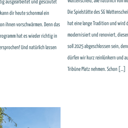
Wattenscheid, alle natürlich voll mo
rtig ausgearbeitet und gescoutet
Die Spielstätte des SG Wattensche
 kann dir heute schonmal ein
hat eine lange Tradition und wird 
on ihnen vorschwärmen. Denn das
modernisiert und renoviert, dies
rogramm hat es wieder richtig in
soll 2025 abgeschlossen sein, de
versprochen! Und natürlich lassen
dürfen wir kurz reinlünkern und au
Tribüne Platz nehmen. Schon […]