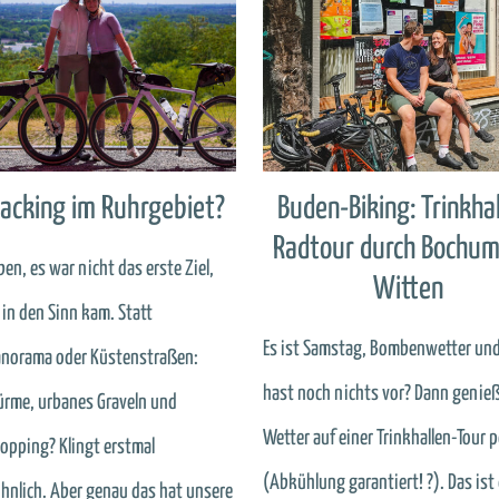
acking im Ruhrgebiet?
Buden-Biking: Trinkha
Radtour durch Bochum
en, es war nicht das erste Ziel,
Witten
 in den Sinn kam. Statt
Es ist Samstag, Bombenwetter un
norama oder Küstenstraßen:
hast noch nichts vor? Dann genie
ürme, urbanes Graveln und
Wetter auf einer Trinkhallen-Tour p
opping? Klingt erstmal
(Abkühlung garantiert! ?). Das ist 
nlich. Aber genau das hat unsere