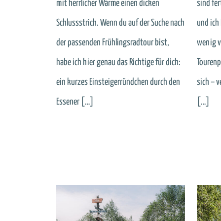
mit herrlicher Wärme einen dicken
sind fe
Schlussstrich. Wenn du auf der Suche nach
und ich
der passenden Frühlingsradtour bist,
wenig v
habe ich hier genau das Richtige für dich:
Tourenp
ein kurzes Einsteigerründchen durch den
sich – 
Essener […]
[…]