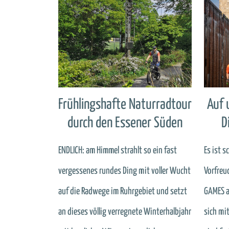
Frühlingshafte Naturradtour
Auf 
durch den Essener Süden
D
ENDLICH: am Himmel strahlt so ein fast
Es ist 
vergessenes rundes Ding mit voller Wucht
Vorfreu
auf die Radwege im Ruhrgebiet und setzt
GAMES a
an dieses völlig verregnete Winterhalbjahr
sich mi