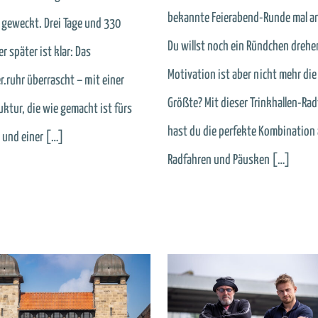
bekannte Feierabend-Runde mal a
 geweckt. Drei Tage und 330
Du willst noch ein Ründchen drehen
r später ist klar: Das
Motivation ist aber nicht mehr die
r.ruhr überrascht – mit einer
Größte? Mit dieser Trinkhallen-Ra
uktur, die wie gemacht ist fürs
hast du die perfekte Kombination
, und einer […]
Radfahren und Päusken […]